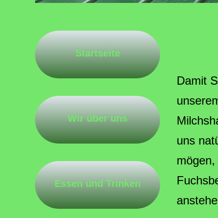
Startseite
Damit S
unserem
Wir über uns
Milchsh
uns nat
mögen, 
Fuchsbe
Essen und Trinken
anstehe