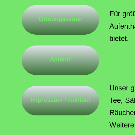
Für grö
Öffnungszeiten
Aufentha
bietet.
Anfahrt
Unser g
Tee, Säf
Impressum / Kontakt
Räucher
Weitere